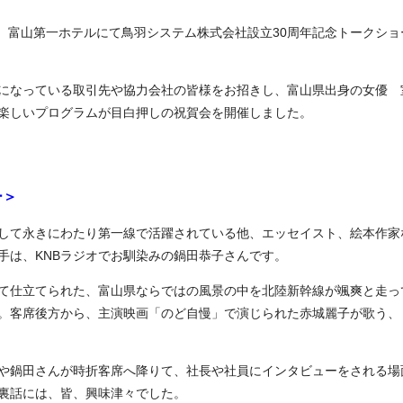
に、富山第一ホテルにて鳥羽システム株式会社設立30周年記念トークショ
になっている取引先や協力会社の皆様をお招きし、富山県出身の女優 
楽しいプログラムが目白押しの祝賀会を開催しました。
ー＞
して永きにわたり第一線で活躍されている他、エッセイスト、絵本作家
手は、KNBラジオでお馴染みの鍋田恭子さんです。
て仕立てられた、富山県ならではの風景の中を北陸新幹線が颯爽と走っ
。客席後方から、主演映画「のど自慢」で演じられた赤城麗子が歌う、
や鍋田さんが時折客席へ降りて、社長や社員にインタビューをされる場
裏話には、皆、興味津々でした。