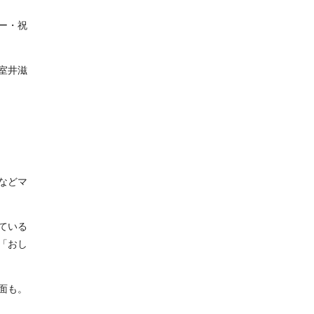
ー・祝
室井滋
などマ
ている
「おし
面も。